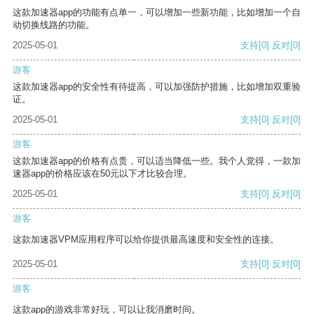
这款加速器app的功能有点单一，可以增加一些新功能，比如增加一个自
动切换线路的功能。
2025-05-01
支持
[0]
反对
[0]
游客
这款加速器app的安全性有待提高，可以加强防护措施，比如增加双重验
证。
2025-05-01
支持
[0]
反对
[0]
游客
这款加速器app的价格有点贵，可以适当降低一些。我个人觉得，一款加
速器app的价格应该在50元以下才比较合理。
2025-05-01
支持
[0]
反对
[0]
游客
这款加速器VPM应用程序可以给你提供最高速度和安全性的连接。
2025-05-01
支持
[0]
反对
[0]
游客
这款app的游戏非常好玩，可以让我消磨时间。