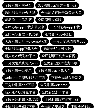
全民彩票所有平台
353彩票app官方免费下载
乐彩彩票平台合法吗
全民彩票官网最新登录入口
老品牌—全民彩票
全民彩票安卓版
全民彩票app下载安装安卓
三分钟彩票app下载
全民娱乐彩票下载安装
送彩金32元可提款
大发彩票大厅-welcome环球
一分大发系统彩票app
全民彩票app下载大全
送彩金32元可提款
新人送29元彩金平台
全民彩票下载大全官网
一分大发系统彩票app
全民彩票版本官方下载
全民彩票平台登录
全民彩票app下载大全
welcome盈彩购彩大厅广东
下载全民彩票最新版
三分钟彩票app下载
全民彩票welcome
新人送29元彩金平台
全民彩票所有平台
全民娱乐彩票下载安装
全民彩票版本官方下载
全民彩票安卓版下载
全民彩票安卓版
下载全民彩票