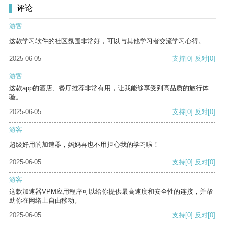
评论
游客
这款学习软件的社区氛围非常好，可以与其他学习者交流学习心得。
2025-06-05
支持
[0]
反对
[0]
游客
这款app的酒店、餐厅推荐非常有用，让我能够享受到高品质的旅行体
验。
2025-06-05
支持
[0]
反对
[0]
游客
超级好用的加速器，妈妈再也不用担心我的学习啦！
2025-06-05
支持
[0]
反对
[0]
游客
这款加速器VPM应用程序可以给你提供最高速度和安全性的连接，并帮
助你在网络上自由移动。
2025-06-05
支持
[0]
反对
[0]