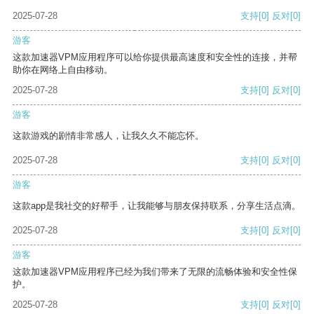
2025-07-28
支持
[0]
反对
[0]
游客
这款加速器VPM应用程序可以给你提供最高速度和安全性的连接，并帮
助你在网络上自由移动。
2025-07-28
支持
[0]
反对
[0]
游客
这款游戏的剧情非常感人，让我久久不能忘怀。
2025-07-28
支持
[0]
反对
[0]
游客
这款app是我社交的好帮手，让我能够与朋友保持联系，分享生活点滴。
2025-07-28
支持
[0]
反对
[0]
游客
这款加速器VPM应用程序已经为我们带来了无限的流畅体验和安全性保
护。
2025-07-28
支持
[0]
反对
[0]