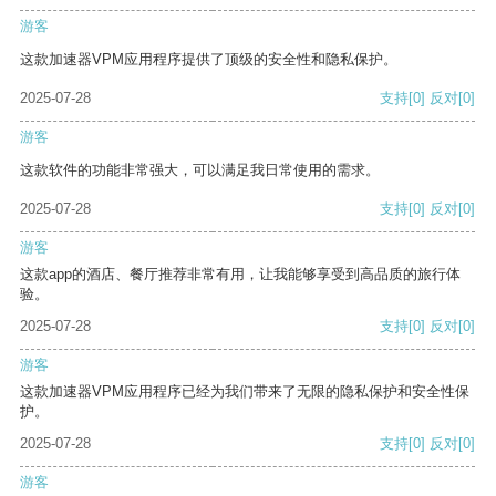
游客
这款加速器VPM应用程序提供了顶级的安全性和隐私保护。
2025-07-28
支持
[0]
反对
[0]
游客
这款软件的功能非常强大，可以满足我日常使用的需求。
2025-07-28
支持
[0]
反对
[0]
游客
这款app的酒店、餐厅推荐非常有用，让我能够享受到高品质的旅行体
验。
2025-07-28
支持
[0]
反对
[0]
游客
这款加速器VPM应用程序已经为我们带来了无限的隐私保护和安全性保
护。
2025-07-28
支持
[0]
反对
[0]
游客