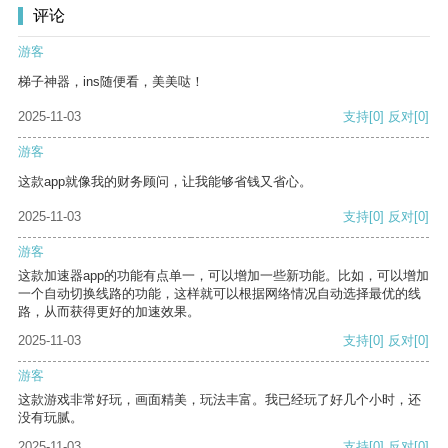
评论
游客
梯子神器，ins随便看，美美哒！
2025-11-03
支持
[0]
反对
[0]
游客
这款app就像我的财务顾问，让我能够省钱又省心。
2025-11-03
支持
[0]
反对
[0]
游客
这款加速器app的功能有点单一，可以增加一些新功能。比如，可以增加
一个自动切换线路的功能，这样就可以根据网络情况自动选择最优的线
路，从而获得更好的加速效果。
2025-11-03
支持
[0]
反对
[0]
游客
这款游戏非常好玩，画面精美，玩法丰富。我已经玩了好几个小时，还
没有玩腻。
2025-11-03
支持
[0]
反对
[0]