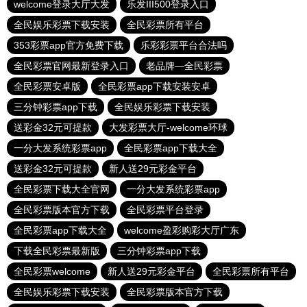
welcome登录大厅大发
乐发III500登录入口
全民娱乐彩票下载安装
全民彩票所有平台
353彩票app官方免费下载
乐彩彩票平台合法吗
全民彩票官网最新登录入口
老品牌—全民彩票
全民彩票安卓版
全民彩票app下载安装安卓
三分钟彩票app下载
全民娱乐彩票下载安装
送彩金32元可提款
大发彩票大厅-welcome环球
一分大发系统彩票app
全民彩票app下载大全
送彩金32元可提款
新人送29元彩金平台
全民彩票下载大全官网
一分大发系统彩票app
全民彩票版本官方下载
全民彩票平台登录
全民彩票app下载大全
welcome盈彩购彩大厅广东
下载全民彩票最新版
三分钟彩票app下载
全民彩票welcome
新人送29元彩金平台
全民彩票所有平台
全民娱乐彩票下载安装
全民彩票版本官方下载