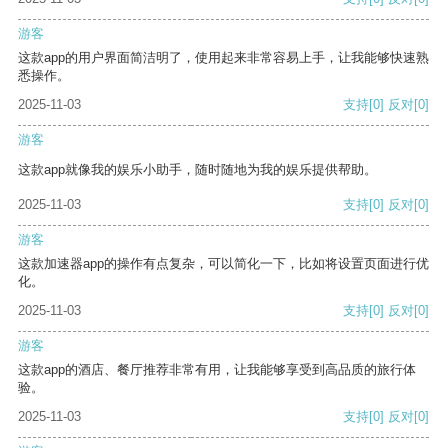
游客
这款app的用户界面简洁明了，使用起来非常容易上手，让我能够快速熟
悉操作。
2025-11-03
支持
[0]
反对
[0]
游客
这款app就像我的娱乐小助手，随时随地为我的娱乐提供帮助。
2025-11-03
支持
[0]
反对
[0]
游客
这款加速器app的操作有点复杂，可以简化一下，比如将设置页面进行优
化。
2025-11-03
支持
[0]
反对
[0]
游客
这款app的酒店、餐厅推荐非常有用，让我能够享受到高品质的旅行体
验。
2025-11-03
支持
[0]
反对
[0]