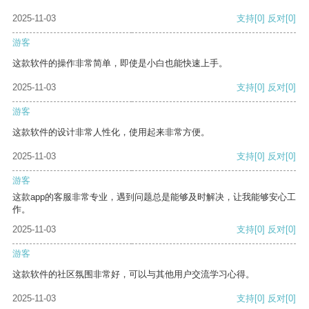
2025-11-03
支持
[0]
反对
[0]
游客
这款软件的操作非常简单，即使是小白也能快速上手。
2025-11-03
支持
[0]
反对
[0]
游客
这款软件的设计非常人性化，使用起来非常方便。
2025-11-03
支持
[0]
反对
[0]
游客
这款app的客服非常专业，遇到问题总是能够及时解决，让我能够安心工
作。
2025-11-03
支持
[0]
反对
[0]
游客
这款软件的社区氛围非常好，可以与其他用户交流学习心得。
2025-11-03
支持
[0]
反对
[0]